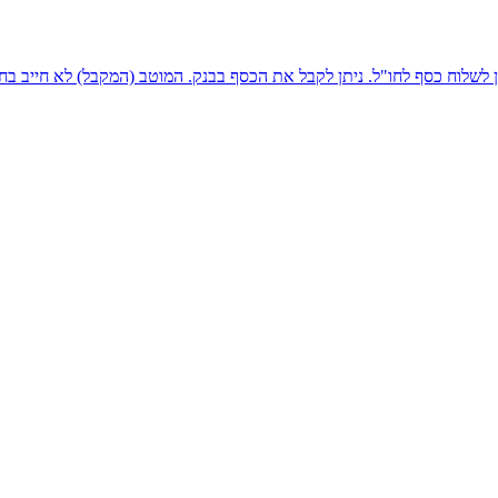
 לשלוח כסף לחו"ל. ניתן לקבל את הכסף בבנק. המוטב (המקבל) לא חייב בח