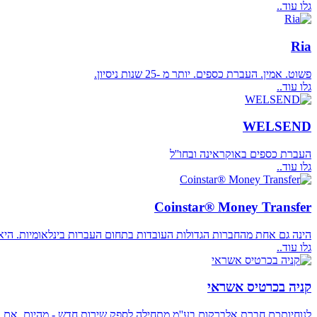
גלו עוד..
Ria
פשוט. אמין. העברת כספים. יותר מ -25 שנות ניסיון.
גלו עוד..
WELSEND
העברת כספים באוקראינה ובחו''ל
גלו עוד..
Coinstar® Money Transfer
הינה גם אחת מהחברות הגדולות העובדות בתחום העברות בינלאומיות. הי
גלו עוד..
קניה בכרטיס אשראי
לנוחיותכם חברת אלברקום בע''מ מתחילה לספק שירות חדש - מהיום, אם את